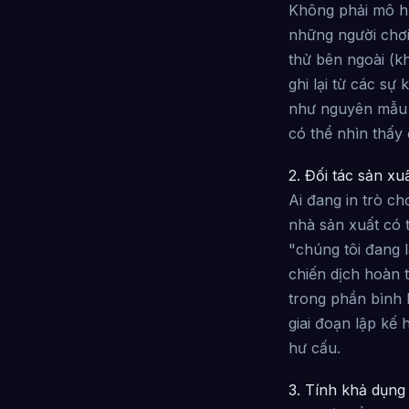
Không phải mô hì
những người chơi
thử bên ngoài (k
ghi lại từ các s
như nguyên mẫu đ
có thể nhìn thấy
2. Đối tác sản xu
Ai đang in trò c
nhà sản xuất có 
"chúng tôi đang 
chiến dịch hoàn 
trong phần bình l
giai đoạn lập kế 
hư cấu.
3. Tính khả dụng