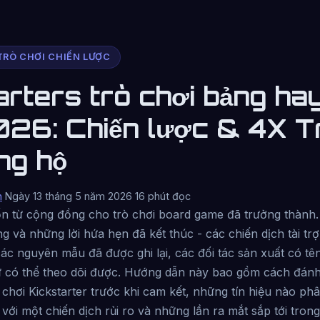
TRÒ CHƠI CHIẾN LƯỢC
arters trò chơi bảng ha
26: Chiến lược & 4X T
ng hộ
n
Ngày 13 tháng 5 năm 2026
16 phút đọc
n từ cộng đồng cho trò chơi board game đã trưởng thành
ng và những lời hứa hẹn đã kết thúc - các chiến dịch tài t
ác nguyên mẫu đã được ghi lại, các đối tác sản xuất có tê
 sử có thể theo dõi được. Hướng dẫn này bao gồm cách đánh
chơi Kickstarter trước khi cam kết, những tín hiệu nào phâ
 với một chiến dịch rủi ro và những lần ra mắt sắp tới trong