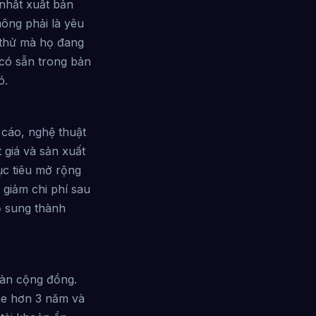
 nhất xuất bản
ông phải là yêu
 thử mà họ đang
"có sẵn trong bản
ó.
 cáo, nghệ thuật
giá và sản xuất
c tiêu mở rộng
 giảm chi phí sau
ổ sung thành
đàn cộng đồng.
me hơn 3 năm và