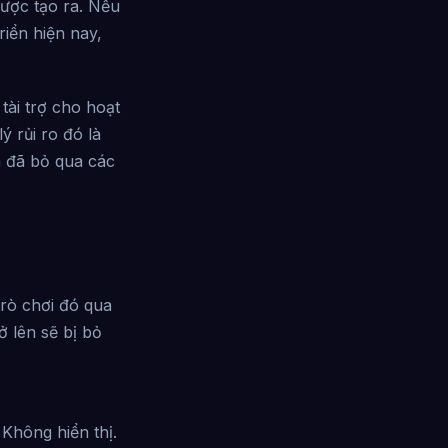
ược tạo ra. Nếu
riển hiện nay,
tài trợ cho hoạt
ý rủi ro đó là
h đã bỏ qua các
trò chơi đó qua
ở lên sẽ bị bỏ
Không hiển thị.