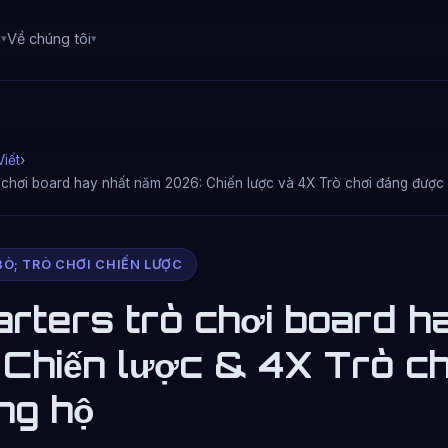
g
Về chúng tôi
Viết
›
ò chơi board hay nhất năm 2026: Chiến lược và 4X Trò chơi đáng được
Ò; TRÒ CHƠI CHIẾN LƯỢC
arters trò chơi board h
Chiến lược & 4X Trò ch
ng hộ