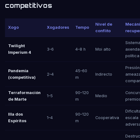
competitivos
Nivel de
Mecáni
Xogo
Xogadores
Tempo
conflito
recupe
Sistem
Twilight
3–6
4–8 h
Moi alto
axenda
Imperium 4
política
Presión
Pandemia
45–60
2–4
Indirecto
ameaz
(competitiva)
m
compar
Terraformación
90–120
Concur
1–5
Medio
de Marte
m
premios
Dificul
Illa dos
90–120
1–4
Cooperativa
escala
Espíritos
m
adversa
Destruc