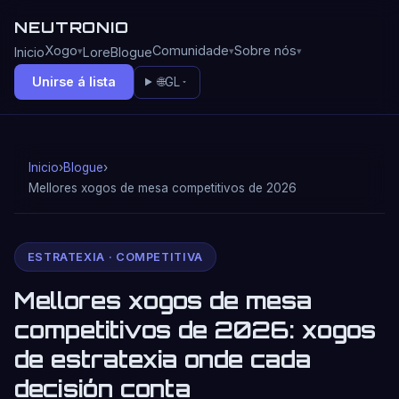
NEUTRONIO
Xogo
Comunidade
Sobre nós
Inicio
Lore
Blogue
Unirse á lista
🌐
GL
Inicio
›
Blogue
›
Mellores xogos de mesa competitivos de 2026
ESTRATEXIA · COMPETITIVA
Mellores xogos de mesa
competitivos de 2026: xogos
de estratexia onde cada
decisión conta