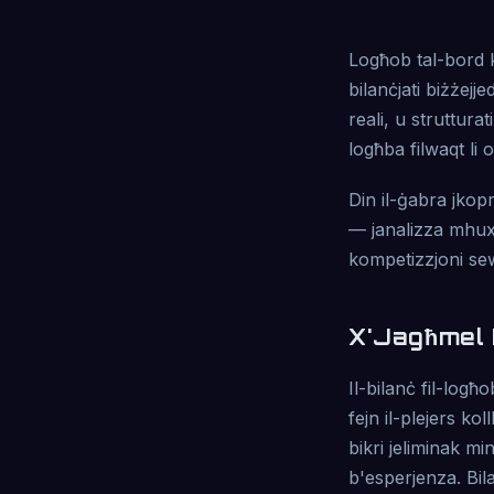
Logħob tal-bord 
bilanċjati biżżejje
reali, u strutturat
logħba filwaqt li 
Din il-ġabra jkopr
— janalizza mhux 
kompetizzjoni sew
X'Jagħmel 
Il-bilanċ fil-log
fejn il-plejers ko
bikri jeliminak mi
b'esperjenza. Bila