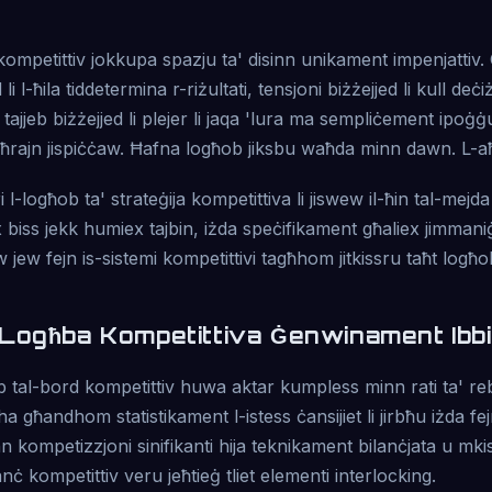
kompetittiv jokkupa spazju ta' disinn unikament impenjatti
d li l-ħila tiddetermina r-riżultati, tensjoni biżżejjed li kull de
i tajjeb biżżejjed li plejer li jaqa 'lura ma sempliċement ipoġġ
oħrajn jispiċċaw. Ħafna logħob jiksbu waħda minn dawn. L-aħja
i l-logħob ta' strateġija kompetittiva li jiswew il-ħin tal-mejd
biss jekk humiex tajbin, iżda speċifikament għaliex jimmaniġ
 jew fejn is-sistemi kompetittivi tagħhom jitkissru taħt logħ
Logħba Kompetittiva Ġenwinament Ibbi
ħob tal-bord kompetittiv huwa aktar kumpless minn rati ta' r
llha għandhom statistikament l-istess ċansijiet li jirbħu iżda f
nn kompetizzjoni sinifikanti hija teknikament bilanċjata u mki
nċ kompetittiv veru jeħtieġ tliet elementi interlocking.