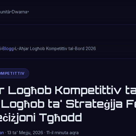
unità
Dwarna
i
›
Blogg
›
L-Aħjar Logħob Kompetittiv tal-Bord 2026
OMPETITTIV
r Logħob Kompetittiv t
Logħob ta' Strateġija F
eċiżjoni Tgħodd
an
· 13 ta' Mejju, 2026 · 11-il minuta aqra