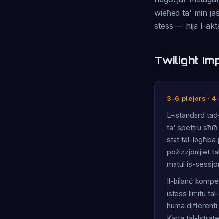
wieħed ta' min ja
stess — hija l-akt
Twilight Im
3–6 plejers · 4
L-istandard tad
ta' spettru sħiħ
stat tal-logħba 
pożizzjonijiet ta
matul is-sessjon
Il-bilanċ kompet
istess limitu ta
huma differenti a
Karta tal-Istrat