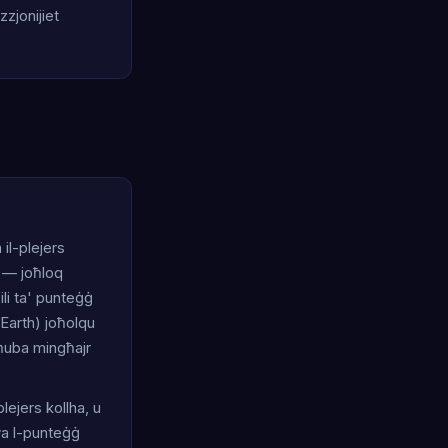
zzjonijiet
il-plejers
ż — joħloq
ili ta' punteġġ
Earth) joħolqu
għuba mingħajr
plejers kollha, u
rva l-punteġġ