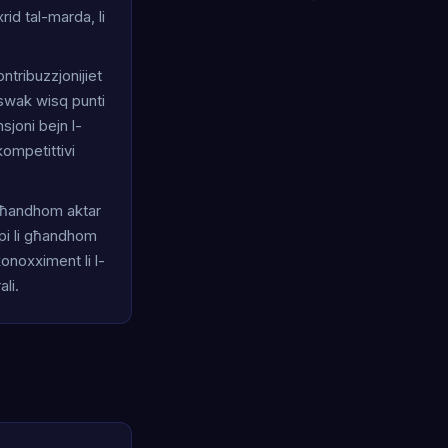
rid tal-marda, li
ontribuzzjonijiet
tiswak wisq punti
nsjoni bejn l-
kompetittivi
i għandhom aktar
ppi li għandhom
onoxximent li l-
li.