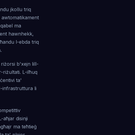
ndu jkollu triq
om awtomatikament
i qabel ma
liment hawnhekk,
għandu l-ebda triq
.
 riżorsi b'xejn lill-
-riżultati. L-ilħuq
ċentivi ta'
-infrastruttura li
ompetittiv
-aħjar disinji
ngħajr ma teħtieġ
 ta' plejer