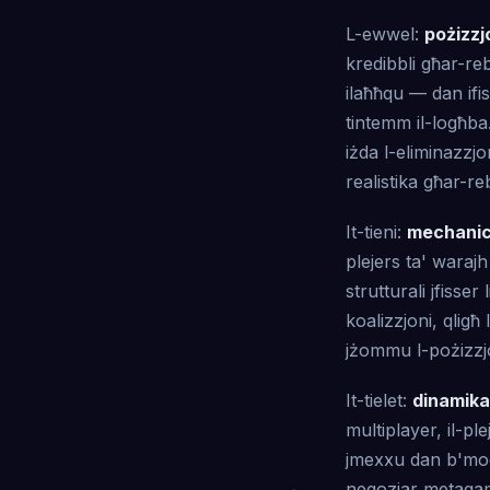
L-ewwel:
pożizzjo
kredibbli għar-re
ilaħħqu — dan ifis
tintemm il-logħba
iżda l-eliminazzj
realistika għar-r
It-tieni:
mechanics
plejers ta' warajh 
strutturali jfisser
koalizzjoni, qligħ 
jżommu l-pożizzjon
It-tielet:
dinamika 
multiplayer, il-pl
jmexxu dan b'mod 
negozjar metagame