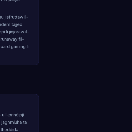
 jisfruttaw il-
taħdem tajjeb
 li jinjoraw il-
 runaway fil-
board gaming li
u l-prinċipji
- jagħmluha ta
i theddida