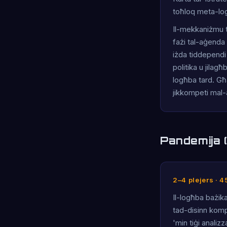
toħloq meta-logħ
Il-mekkaniżmu ta
fażi tal-aġenda 
iżda tiddependi 
politika u jilag
logħba tard. Għa
jikkompeti mal-
Pandemija (
2–4 plejers · 
Il-logħba bażika
tad-disinn komp
'min tiġi anali