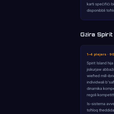
karti speċifiċi 
disponibbli toħlo
Gżira Spiri
1–4 plejers · 9
Spirit Island hi
jiskurjaw abbaż
wieħed mill-ibrid
individwali b's
dinamika kompet
regoli kompetitti
Is-sistema avvers
toħloq theddida 