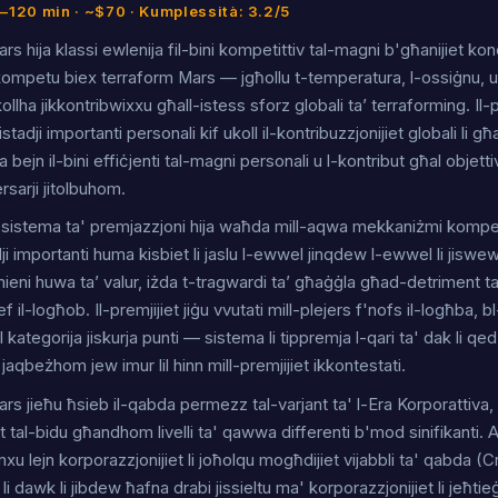
0–120 min · ~$70 · Kumplessità: 3.2/5
s hija klassi ewlenija fil-bini kompetittiv tal-magni b'għanijiet kond
kompetu biex terraform Mars — jgħollu t-temperatura, l-ossiġnu, u l-
llha jikkontribwixxu għall-istess sforz globali ta’ terraforming. I
stadji importanti personali kif ukoll il-kontribuzzjonijiet globali li għ
 bejn il-bini effiċjenti tal-magni personali u l-kontribut għal objetti
sarji jitolbuhom.
-sistema ta' premjazzjoni hija waħda mill-aqwa mekkaniżmi kompeti
i importanti huma kisbiet li jaslu l-ewwel jinqdew l-ewwel li jiswew il
eni huwa ta’ valur, iżda t-tragwardi ta’ għaġġla għad-detriment tal
f il-logħob. Il-premjijiet jiġu vvutati mill-plejers f'nofs il-logħba, b
l kategorija jiskurja punti — sistema li tippremja l-qari ta' dak li qed 
 jaqbeżhom jew imur lil hinn mill-premjijiet ikkontestati.
s jieħu ħsieb il-qabda permezz tal-varjant ta' l-Era Korporattiva, f
t tal-bidu għandhom livelli ta' qawwa differenti b'mod sinifikanti. A
xu lejn korporazzjonijiet li joħolqu mogħdijiet vijabbli ta' qabda (C
 li dawk li jibdew ħafna drabi jissieltu ma' korporazzjonijiet li jeħt