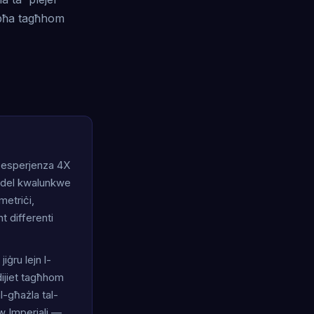
rebħa tagħhom
a esperjenza 4X
biddel kwalunkwe
metriċi,
nt differenti
iġru lejn l-
dijiet tagħhom
al-għażla tal-
ew Imperjali —