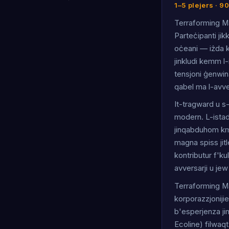
1–5 plejers · 9
Terraforming Mar
Parteċipanti jik
oċeani — iżda ko
jinkludi kemm l-i
tensjoni ġenwina
qabel ma l-avver
It-tragward u s
modern. L-istadj
jinqabduhom kmi
magna spiss jitle
kontributur f'kul
avversarji u jew
Terraforming Mar
korporazzjonijie
b'esperjenza jim
Ecoline) filwaqt