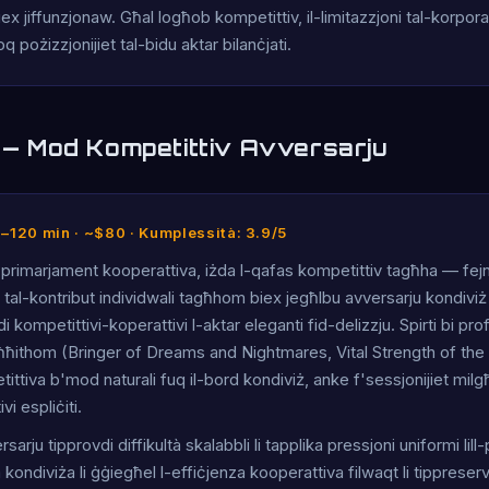
biex jiffunzjonaw. Għal logħob kompetittiv, il-limitazzjoni tal-korpora
q pożizzjonijiet tal-bidu aktar bilanċjati.
t — Mod Kompetittiv Avversarju
0–120 min · ~$80 · Kumplessità: 3.9/5
ja primarjament kooperattiva, iżda l-qafas kompetittiv tagħha — fejn 
i tal-kontribut individwali tagħhom biex jegħlbu avversarju kondivi
i kompetittivi-koperattivi l-aktar eleganti fid-delizzju. Spirti bi prof
aħħithom (Bringer of Dreams and Nightmares, Vital Strength of the 
ittiva b'mod naturali fuq il-bord kondiviż, anke f'sessjonijiet mil
vi espliċiti.
arju tipprovdi diffikultà skalabbli li tapplika pressjoni uniformi lill-
kondiviża li ġġiegħel l-effiċjenza kooperattiva filwaqt li tipprese