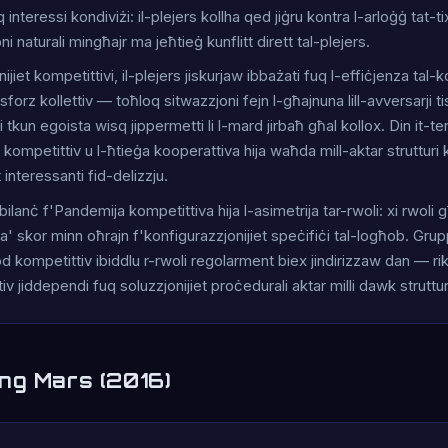
interessi kondiviżi: il-plejers kollha qed jiġru kontra l-arloġġ tat-tix
i naturali mingħajr ma jeħtieġ kunflitt dirett tal-plejers.
jiet kompetittivi, il-plejers jiskurjaw ibbażati fuq l-effiċjenza tal-k
forz kollettiv — toħloq sitwazzjoni fejn l-għajnuna lill-avversarji 
i tkun egoista wisq jippermetti li l-mard jirbaħ għal kollox. Din it-te
 kompetittiv u l-ħtieġa kooperattiva hija waħda mill-aktar strutturi 
 interessanti fid-delizzju.
bilanċ f'Pandemija kompetittiva hija l-asimetrija tar-rwoli: xi rwol
ta' skor minn oħrajn f'konfigurazzjonijiet speċifiċi tal-logħob. Gru
kompetittiv ibiddlu r-rwoli regolarment biex jindirizzaw dan — rik
iv jiddependi fuq soluzzjonijiet proċedurali aktar milli dawk struttura
ng Mars (2016)