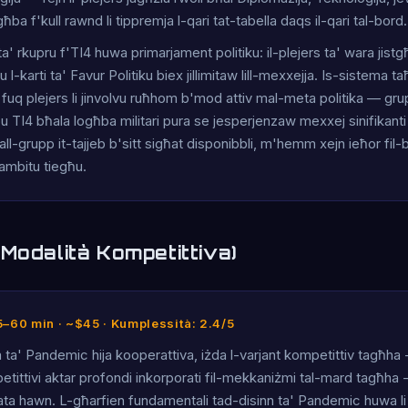
ba f'kull rawnd li tippremja l-qari tat-tabella daqs il-qari tal-bord.
' rkupru f'TI4 huwa primarjament politiku: il-plejers ta' wara jistgħu
u l-karti ta' Favur Politiku biex jillimitaw lill-mexxejja. Is-sistema 
fuq plejers li jinvolvu ruħhom b'mod attiv mal-meta politika — gruppi
ħbu TI4 bħala logħba militari pura se jesperjenzaw mexxej sinifikanti
ll-grupp it-tajjeb b'sitt sigħat disponibbli, m'hemm xejn ieħor fil-
ambitu tiegħu.
Modalità Kompetittiva)
45–60 min · ~$45 · Kumplessità: 2.4/5
 ta' Pandemic hija kooperattiva, iżda l-varjant kompetittiv tagħha - 
etittivi aktar profondi inkorporati fil-mekkaniżmi tal-mard tagħha 
zzata hawn. L-għarfien fundamentali tad-disinn ta' Pandemic huwa l