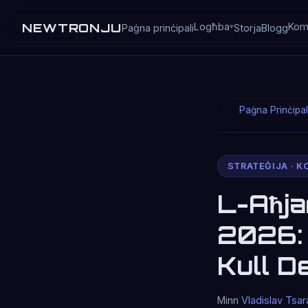
NEWTRONJU
Logħba
Kom
Paġna prinċipali
Storja
Blogg
Paġna Prinċipal
STRATEĠIJA · K
L-Aħja
2026: 
Kull D
Minn
Vladislav Tsar