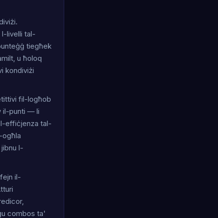
iviżi.
livelli tal-
l-punteġġ tiegħek
amilt, u ħoloq
vi kondiviżi
ttivi fil-logħob
-punti — li ​​
-effiċjenza tal-
l-ogħla
jibnu l-
ejn il-
tturi
redicor,
ieġu combos ta'