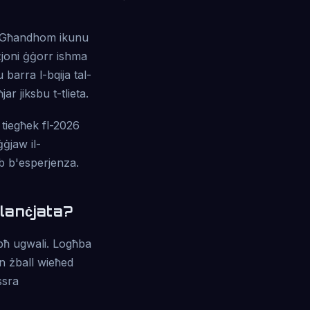
v. Għandhom ikunu
ċiżjoni ġġorr ishma
u barra l-bqija tal-
r jiksbu t-tlieta.
a tiegħek fl-2026
ġjaw il-
ob b'esperjenza.
lanċjata?
ebħ ugwali. Logħba
ejn żball wieħed
ssra