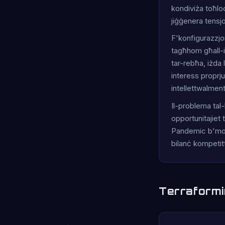
kondiviża toħloq 
jiġġenera tensjon
F'konfigurazzjoni
tagħhom għall-is
tar-rebħa, iżda l
interess proprju
intellettwalment
Il-problema tal-
opportunitajiet 
Pandemic b'mod 
bilanċ kompetitt
Terraformi