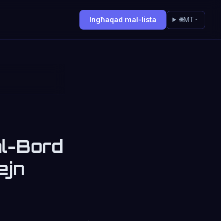
Ingħaqad mal-lista
🌐
MT
al-Bord
ejn