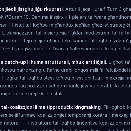
nijiet li jistgħu jiġu rkuprati
. Attur li jaqa' lura f'Turn 3 għa
bħ f'Duran 10. Dan ma jfissirx li l-plejers ta 'wara għandh
ser li l-istat tal-logħba m'għandux jagħlaq għażliet strateġiċ
. L-eliminazzjoni tal-plejers hija l-aktar mod estrem ta' fal
oni artab — fejn plejer għadu teknikament fil-logħba iżda m'
ebħ — hija ugwalment ta' ħsara għall-esperjenza kompetittiva
 catch-up li huma strutturali, mhux artifiċjali
. L-għoti ta'
iħossu patronizing u ħafna drabi jonqos milli fil-fatt ibiddel ir
 li l-loġika tal-logħba stess toħloq pressjoni fuq il-mexxejja: in
li jonqos fuq pożizzjonijiet dominanti, jew vulnerabbiltajiet tal
ijiet tal-mexxej ikkontestati.
tal-koalizzjoni li ma tipproduċix kingmaking
. Fil-logħob k
ejers se jiffurmaw koalizzjonijiet temporanji kontra l-mexxej. L
naturali — l-istruttura tal-logħba tinċentiva koalizzjoni mi
 dwar min hu r-rebbieħ attwali. Kingmaking — fejn l-għażla