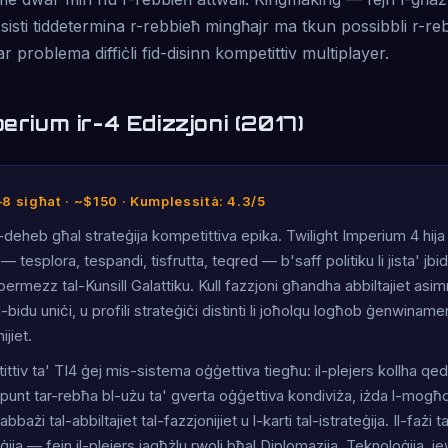
ssisti tiddetermina r-rebbieħ mingħajr ma tkun possibbli r-
ar problema diffiċli fid-disinn kompetittiv multiplayer.
perium ir-4 Edizzjoni (2017)
–8 sigħat · ~$150 · Kumplessità: 4.3/5
-deheb għal strateġija kompetittiva epika. Twilight Imperium 4 hij
 — tesplora, tespandi, tisfrutta, teqred — b'saff politiku li jista' j
permezz tal-Kunsill Galattiku. Kull fazzjoni għandha abbiltajiet asim
l-bidu uniċi, u profili strateġiċi distinti li joħolqu logħob ġenwiname
ijiet.
ittiv ta' TI4 ġej mis-sistema oġġettiva tiegħu: il-plejers kollha qed j
l-punt tar-rebħa bl-użu ta' gverta oġġettiva kondiviża, iżda l-mogħ
bbażi tal-abbiltajiet tal-fazzjonijiet u l-karti tal-istrateġija. Il-fażi t
eġija — fejn il-plejers jagħżlu rwoli bħal Diplomazija, Teknoloġija, j