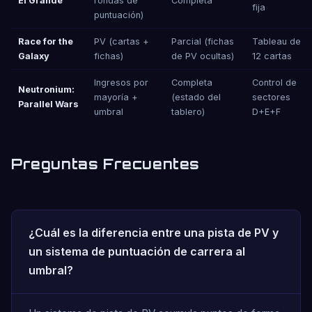
El Grande
rondas de
Completa
fija
puntuación)
Race for the
PV (cartas +
Parcial (fichas
Tableau de
Galaxy
fichas)
de PV ocultas)
12 cartas
Ingresos por
Completa
Control de
Neutronium:
mayoría +
(estado del
sectores
Parallel Wars
umbral
tablero)
D+E+F
Preguntas Frecuentes
¿Cuál es la diferencia entre una pista de PV y
un sistema de puntuación de carrera al
umbral?