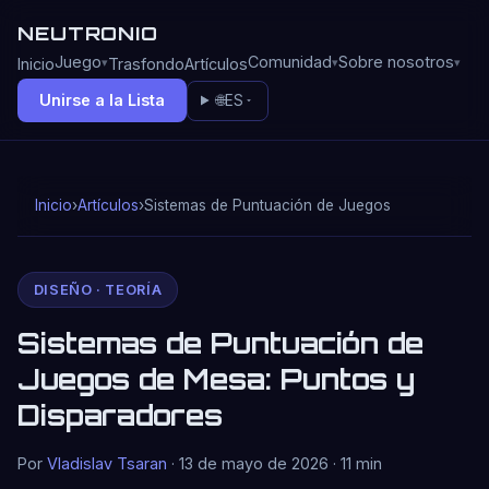
NEUTRONIO
Juego
Comunidad
Sobre nosotros
Inicio
Trasfondo
Artículos
Unirse a la Lista
🌐
ES
Inicio
›
Artículos
›
Sistemas de Puntuación de Juegos
DISEÑO · TEORÍA
Sistemas de Puntuación de
Juegos de Mesa: Puntos y
Disparadores
Por
Vladislav Tsaran
· 13 de mayo de 2026 · 11 min