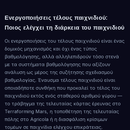
Ενεργοποιήσεις τέλους παιχνιδιού:
Ποιος ελέγχει τη διάρκεια του παιχνιδιού
Οι ενεργοποιήσεις του τέλους παιχνιδιού είναι ένας
δομικός μηχανισμός και όχι ένας τύπος
βαθμολόγησης, αλλά αλληλεπιδρούν τόσο στενά
με τα συστήματα βαθμολόγησης που αξίζουν
ανάλυση ως μέρος της συζήτησης σχεδιασμού
βαθμολογίας. Έναυσμα τέλους παιχνιδιού είναι
οποιαδήποτε συνθήκη που προκαλεί το τέλος του
παιχνιδιού εκτός ενός σταθερού αριθμού γύρου —
το τράβηγμα της τελευταίας κάρτας έρευνας στο
Terraforming Mars, η τοποθέτηση της τελευταίας
πόλης στο Agricola ή η διασφάλιση κρίσιμων
τομέων σε παιχνίδια ελέγχου επικράτειας.