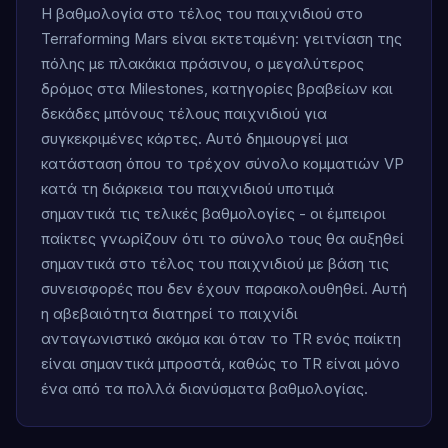
Η βαθμολογία στο τέλος του παιχνιδιού στο
Terraforming Mars είναι εκτεταμένη: γειτνίαση της
πόλης με πλακάκια πράσινου, ο μεγαλύτερος
δρόμος στα Milestones, κατηγορίες βραβείων και
δεκάδες μπόνους τέλους παιχνιδιού για
συγκεκριμένες κάρτες. Αυτό δημιουργεί μια
κατάσταση όπου το τρέχον σύνολο κομματιών VP
κατά τη διάρκεια του παιχνιδιού υποτιμά
σημαντικά τις τελικές βαθμολογίες - οι έμπειροι
παίκτες γνωρίζουν ότι το σύνολο τους θα αυξηθεί
σημαντικά στο τέλος του παιχνιδιού με βάση τις
συνεισφορές που δεν έχουν παρακολουθηθεί. Αυτή
η αβεβαιότητα διατηρεί το παιχνίδι
ανταγωνιστικό ακόμα και όταν το TR ενός παίκτη
είναι σημαντικά μπροστά, καθώς το TR είναι μόνο
ένα από τα πολλά διανύσματα βαθμολογίας.