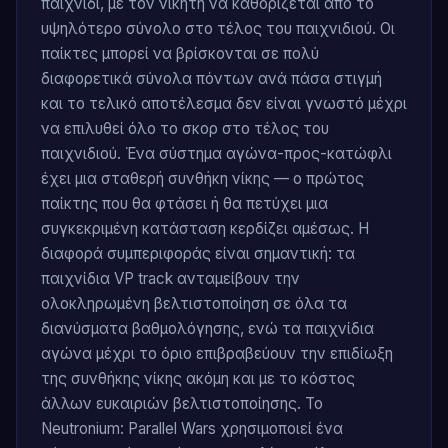
παιχνίδι, με τον νικητή να καθορίζεται από το
υψηλότερο σύνολο στο τέλος του παιχνιδιού. Οι
παίκτες μπορεί να βρίσκονται σε πολύ
διαφορετικά σύνολα πόντων ανά πάσα στιγμή
και το τελικό αποτέλεσμα δεν είναι γνωστό μέχρι
να επιλυθεί όλο το σκορ στο τέλος του
παιχνιδιού. Ένα σύστημα αγώνα-προς-κατώφλι
έχει μια σταθερή συνθήκη νίκης — ο πρώτος
παίκτης που θα φτάσει ή θα πετύχει μια
συγκεκριμένη κατάσταση κερδίζει αμέσως. Η
διαφορά συμπεριφοράς είναι σημαντική: τα
παιχνίδια VP track ανταμείβουν την
ολοκληρωμένη βελτιστοποίηση σε όλα τα
διανύσματα βαθμολόγησης, ενώ τα παιχνίδια
αγώνα μέχρι το όριο επιβραβεύουν την επιδίωξη
της συνθήκης νίκης ακόμη και με το κόστος
άλλων ευκαιριών βελτιστοποίησης. Το
Neutronium: Parallel Wars χρησιμοποιεί ένα