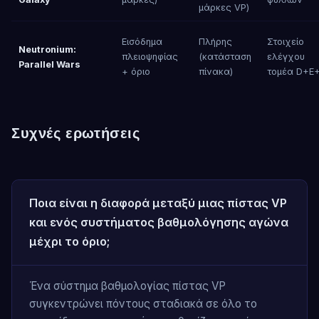
μάρκες VP)
Εισόδημα
Πλήρης
Στοιχείο
Neutronium:
πλειοψηφίας
(κατάσταση
ελέγχου
Parallel Wars
+ όριο
πίνακα)
τομέα D+E
Συχνές ερωτήσεις
Ποια είναι η διαφορά μεταξύ μιας πίστας VP
και ενός συστήματος βαθμολόγησης αγώνα
μέχρι το όριο;
Ένα σύστημα βαθμολογίας πίστας VP
συγκεντρώνει πόντους σταδιακά σε όλο το