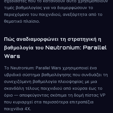
σχεδιαστές που το κατανοούν αυτό χρησιμοποιούν
τιμές βαθμολογίας για να διαμορφώσουν το
περιεχόμενο του παιχνιδιού, ανεξάρτητα από το
θεματικό πλαίσιο.
Πώς αναδιαμορφώνει τη στρατηγική η
βαθμολογία του Neutronium: Parallel
Wars
Το Neutronium: Parallel Wars χρησιμοποιεί ένα
υβριδικό σύστημα βαθμολόγησης που συνδυάζει τη
συνεχιζόμενη βαθμολογία πλειοψηφίας με μια
σκανδάλη τέλους παιχνιδιού από κούρσα έως το
όριο — αποφεύγοντας σκόπιμα τη δομή πίστας VP
που κυριαρχεί στα περισσότερα επιτραπέζια
παιχνίδια 4X.