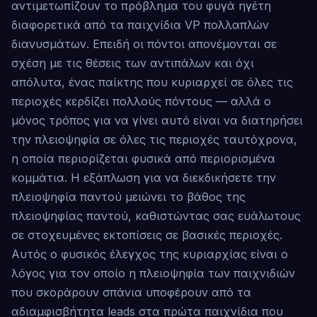
αντιμετωπίζουν το πρόβλημα του φυγά ηγέτη
διαφορετικά από τα παιχνίδια VP πολλαπλών
διανυσμάτων. Επειδή οι πόντοι απονέμονται σε
σχέση με τις θέσεις των αντιπάλων και όχι
απόλυτα, ένας παίκτης που κυριαρχεί σε όλες τις
περιοχές κερδίζει πολλούς πόντους — αλλά ο
μόνος τρόπος για να γίνει αυτό είναι να διατηρήσει
την πλειοψηφία σε όλες τις περιοχές ταυτόχρονα,
η οποία περιορίζεται φυσικά από περιορισμένα
κομμάτια. Η εξάπλωση για να διεκδικήσετε την
πλειοψηφία παντού μειώνει το βάθος της
πλειοψηφίας παντού, καθιστώντας σας ευάλωτους
σε στοχευμένες εκτοπίσεις σε βασικές περιοχές.
Αυτός ο φυσικός έλεγχος της κυριαρχίας είναι ο
λόγος για τον οποίο η πλειοψηφία των παιχνιδιών
που σκοράρουν σπάνια υποφέρουν από τα
αδιαμφισβήτητα leads στα πρώτα παιχνίδια που