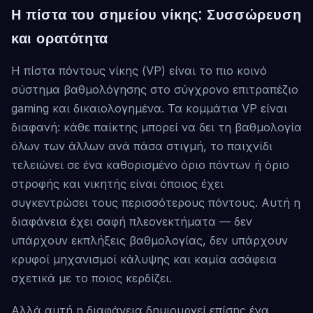
Η πίστα του σημείου νίκης: Συσσώρευση
και ορατότητα
Η πίστα πόντους νίκης (VP) είναι το πιο κοινό
σύστημα βαθμολόγησης στο σύγχρονο επιτραπέζιο
gaming και δικαιολογημένα. Τα κομμάτια VP είναι
διαφανή: κάθε παίκτης μπορεί να δει τη βαθμολογία
όλων των άλλων ανά πάσα στιγμή, το παιχνίδι
τελειώνει σε ένα καθορισμένο όριο πόντων ή όριο
στροφής και νικητής είναι όποιος έχει
συγκεντρώσει τους περισσότερους πόντους. Αυτή η
διαφάνεια έχει σαφή πλεονεκτήματα — δεν
υπάρχουν εκπλήξεις βαθμολογίας, δεν υπάρχουν
κρυφοί μηχανισμοί κάλυψης και καμία ασάφεια
σχετικά με το ποιος κερδίζει.
Αλλά αυτή η διαφάνεια δημιουργεί επίσης ένα