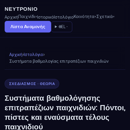
ΝΕΥΤΡΟΝΙΟ
Παιχνίδι
Κοινότητα
Σχετικά
Αρχική
Ιστορικό
Ιστολόγιο
Λίστα Αναμονής
🌐
EL
Αρχική
›
Ιστολόγιο
›
Συστήματα βαθμολογίας επιτραπέζιων παιχνιδιών
ΣΧΕΔΙΑΣΜΌΣ · ΘΕΩΡΊΑ
Συστήματα βαθμολόγησης
επιτραπέζιων παιχνιδιών: Πόντοι,
πίστες και εναύσματα τέλους
παιχνιδιού