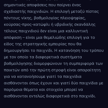
σημαντικές αποφάσεις που παίρνει ένας
σχεδιαστής παιχνιδιών. Η επιλογή μεταξύ πίστας
πόντους νίκης, βαθμολογίας πλειοψηφίας,
κούρσας-προς-κατώφλι ή υβριδικής σκανδάλης
τέλους παιχνιδιού δεν είναι μια καλλυντική
απόφαση – είναι μια θεμελιώδης επιλογή για το
είδος της στρατηγικής εμπειρίας που θα
δημιουργήσει το παιχνίδι. Η κατανόηση του τρόπου
με τον οποίο τα διαφορετικά συστήματα
βαθμολόγησης διαμορφώνουν τη συμπεριφορά των
παικτών από την πρώτη στροφή είναι απαραίτητη
για να κατανοήσουμε γιατί τα παιχνίδια
αισθάνονται όπως έχουν και γιατί δύο παιχνίδια με
παρόμοια θέματα και στοιχεία μπορεί να
αισθάνονται εντελώς διαφορετικά στο παιχνίδι.