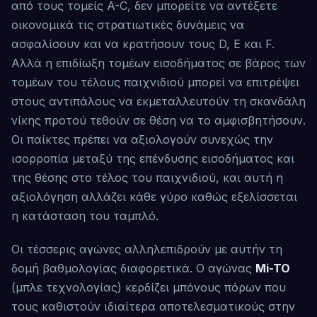
από τους τομείς A-C, δεν μπορείτε να αντέξετε
οικονομικά τις στρατιωτικές δυνάμεις να
ασφαλίσουν και να κρατήσουν τους D, E και F.
Αλλά η επιδίωξη τομέων εισοδήματος σε βάρος των
τομέων του τέλους παιχνιδιού μπορεί να επιτρέψει
στους αντιπάλους να εκμεταλλευτούν τη σκανδάλη
νίκης προτού τεθούν σε θέση να το αμφισβητήσουν.
Οι παίκτες πρέπει να αξιολογούν συνεχώς την
ισορροπία μεταξύ της επένδυσης εισοδήματος και
της θέσης στο τέλος του παιχνιδιού, και αυτή η
αξιολόγηση αλλάζει κάθε γύρο καθώς εξελίσσεται
η κατάσταση του ταμπλό.
Οι τέσσερις αγώνες αλληλεπιδρούν με αυτήν τη
δομή βαθμολογίας διαφορετικά. Ο αγώνας
Mi-TO
(μπλε τεχνολογίας) κερδίζει μπόνους πόρων που
τους καθιστούν ιδιαίτερα αποτελεσματικούς στην