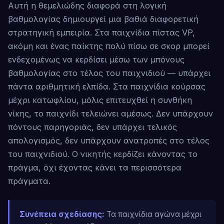
Αυτή η θεμελιώδης διαφορά στη λογική
βαθμολογίας δημιουργεί μια βαθιά διαφορετική
στρατηγική εμπειρία. Στα παιχνίδια πίστας VP,
ακόμη και ένας παίκτης πολύ πίσω σε σκορ μπορεί
ενδεχομένως να κερδίσει μέσω των μπόνους
βαθμολογίας στο τέλος του παιχνιδιού — υπάρχει
πάντα αριθμητική ελπίδα. Στα παιχνίδια κούρσας
μέχρι κατωφλίου, μόλις επιτευχθεί η συνθήκη
νίκης, το παιχνίδι τελειώνει αμέσως. Δεν υπάρχουν
πόντους παρηγοριάς, δεν υπάρχει τελικός
απολογισμός, δεν υπάρχουν ανατροπές στο τέλος
του παιχνιδιού. Ο νικητής κερδίζει κάνοντας το
πράγμα, όχι έχοντας κάνει τα περισσότερα
πράγματα.
Συνέπεια σχεδίασης:
Τα παιχνίδια αγώνα μέχρι