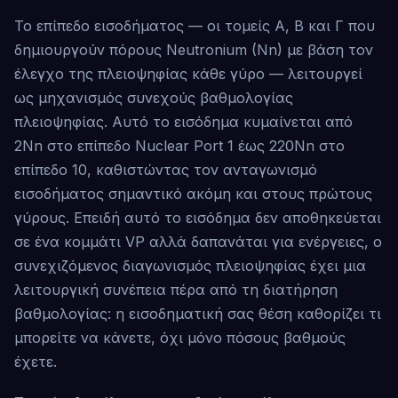
Το επίπεδο εισοδήματος — οι τομείς Α, Β και Γ που
δημιουργούν πόρους Neutronium (Nn) με βάση τον
έλεγχο της πλειοψηφίας κάθε γύρο — λειτουργεί
ως μηχανισμός συνεχούς βαθμολογίας
πλειοψηφίας. Αυτό το εισόδημα κυμαίνεται από
2Nn στο επίπεδο Nuclear Port 1 έως 220Nn στο
επίπεδο 10, καθιστώντας τον ανταγωνισμό
εισοδήματος σημαντικό ακόμη και στους πρώτους
γύρους. Επειδή αυτό το εισόδημα δεν αποθηκεύεται
σε ένα κομμάτι VP αλλά δαπανάται για ενέργειες, ο
συνεχιζόμενος διαγωνισμός πλειοψηφίας έχει μια
λειτουργική συνέπεια πέρα από τη διατήρηση
βαθμολογίας: η εισοδηματική σας θέση καθορίζει τι
μπορείτε να κάνετε, όχι μόνο πόσους βαθμούς
έχετε.