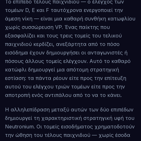
Το επίπεδο τέλους παιχνιδιού — ο έλεγχος των
τομέων D, E και F ταυτόχρονα ενεργοποιεί την
άμεση νίκη — είναι μια καθαρή συνθήκη κατωφλίου
χωρίς συσσώρευση VP. Ένας παίκτης που
εξασφαλίζει και τους τρεις τομείς του τελικού
παιχνιδιού κερδίζει, ανεξάρτητα από το πόσο
εισόδημα έχουν δημιουργήσει οι ανταγωνιστές ή
πόσους άλλους τομείς ελέγχουν. Αυτό το καθαρό
κατώφλι δημιουργεί μια απότομη στρατηγική
εστίαση: τα πάντα ρέουν είτε προς την επίτευξη
αυτού του ελέγχου τριών τομέων είτε προς την
αποτροπή ενός αντιπάλου από το να το κάνει.
Η αλληλεπίδραση μεταξύ αυτών των δύο επιπέδων
δημιουργεί τη χαρακτηριστική στρατηγική υφή του
Neutronium. Οι τομείς εισοδήματος χρηματοδοτούν
την ώθηση του τέλους παιχνιδιού — χωρίς έσοδα